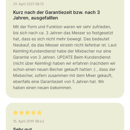
Bewertung mit 4 von 5 Sternen
29. April 2021 08:13
Kurz nach der Garantiezeit bzw. nach 3
Jahren, ausgefalllen
Mit der Form und Funktion waren wir sehr zufrieden,
bis sich nach ca. 3 Jahren das Messer so festgesetzt
hat, dass es sich nicht mehr bewegt. Das bedeutet
Neukauf, da das Messer einzeln nicht lieferbar ist. Laut
Keimling Kundendienst habe der Mixbecher nur eine
Garantie von 3 Jahren. UPDATE Beim Kundendienst
(nicht über Keimling) haben wir erfahren (nachdem wir
schon einen neuen Becher gekauft hatten :) , dass der
Mixbecher, sofern zusammen mit dem Mixer gekauft,
ebenfalls eine Garantiezeit von 5 Jahren hat. Wir
haben einen neuen bekommen.
Bewertung mit 5 von 5 Sternen
15. April 2019 08:42
Sehr gut