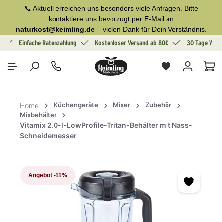
📞 Aktuell erreichen uns besonders viele Anfragen. Bitte
alt springen
kontaktiere uns bevorzugt per E-Mail an
naturkost@keimling.de
– vielen Dank für Dein Verständnis.
g
Einfache Ratenzahlung
Kostenloser Versand ab 80€
30 Tage Wide
War
Küchengeräte
Mixer
Zubehör
Home
Mixbehälter
Vitamix 2.0-l-LowProfile-Tritan-Behälter mit Nass-
Schneidemesser
Bildergalerie überspringen
Angebot
-11%