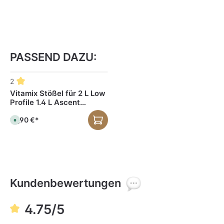
PASSEND DAZU:
Produktgalerie überspringen
2
Vitamix Stößel für 2 L Low
Profile 1.4 L Ascent
Mixbehälter
16,90 €*
S
o
f
o
r
t
v
e
r
f
Kundenbewertungen
ü
g
b
a
r
4.75/5
,
L
i