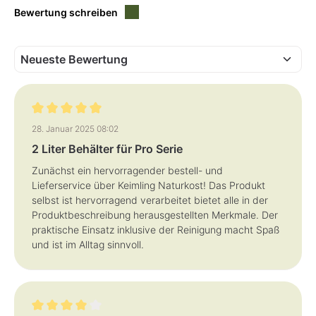
e
Bewertung schreiben
f
e
r
z
e
i
t
:
1
-
3
T
a
Bewertung mit 5 von 5 Sternen
g
28. Januar 2025 08:02
e
2 Liter Behälter für Pro Serie
Zunächst ein hervorragender bestell- und
Lieferservice über Keimling Naturkost! Das Produkt
selbst ist hervorragend verarbeitet bietet alle in der
Produktbeschreibung herausgestellten Merkmale. Der
praktische Einsatz inklusive der Reinigung macht Spaß
und ist im Alltag sinnvoll.