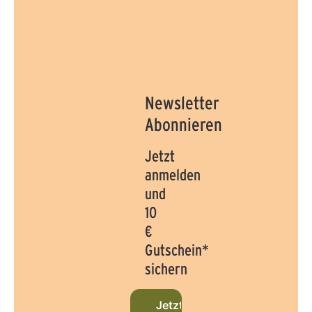
Newsletter
Abonnieren
Jetzt
anmelden
und
10
€
Gutschein*
sichern
Jetzt beim Newsletter anmel