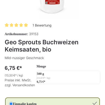
1 Bewertung
Durchschnittliche Bewertung von 5 von 5 Sternen
39153
Artikelnummer:
Geo Sprouts Buchweizen
Keimsaaten, bio
Mild-nussiger Geschmack
auswählen
Menge
6,75 €*
500 g
(13,50 €* / kg)
(13,50 €* / kg)
Preise inkl. MwSt.
6,75 €*
zzgl. Versandkosten
Einmalig kaufen