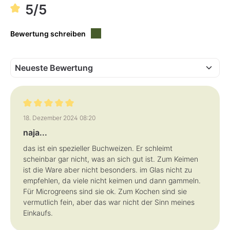
a
r
r
5/5
g
,
,
e
L
L
i
i
e
e
Bewertung schreiben
f
f
e
e
r
r
z
z
e
e
i
i
t
t
:
:
1
1
-
-
3
3
T
T
a
a
g
Bewertung mit 5 von 5 Sternen
g
18. Dezember 2024 08:20
e
e
naja...
das ist ein spezieller Buchweizen. Er schleimt
scheinbar gar nicht, was an sich gut ist. Zum Keimen
ist die Ware aber nicht besonders. im Glas nicht zu
empfehlen, da viele nicht keimen und dann gammeln.
Für Microgreens sind sie ok. Zum Kochen sind sie
vermutlich fein, aber das war nicht der Sinn meines
Einkaufs.