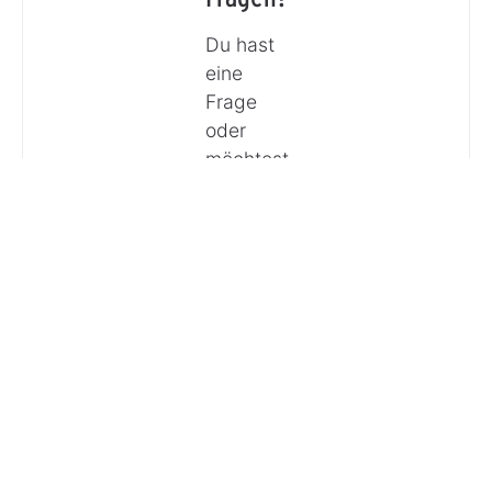
Du hast
eine
Frage
oder
möchtest
Dich
beraten
lassen?
Anrufen