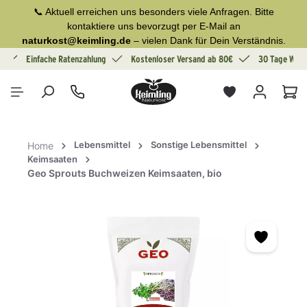
📞 Aktuell erreichen uns besonders viele Anfragen. Bitte
alt springen
kontaktiere uns bevorzugt per E-Mail an
naturkost@keimling.de
– vielen Dank für Dein Verständnis.
g
Einfache Ratenzahlung
Kostenloser Versand ab 80€
30 Tage Wide
War
Lebensmittel
Sonstige Lebensmittel
Home
Keimsaaten
Geo Sprouts Buchweizen Keimsaaten, bio
Bildergalerie überspringen