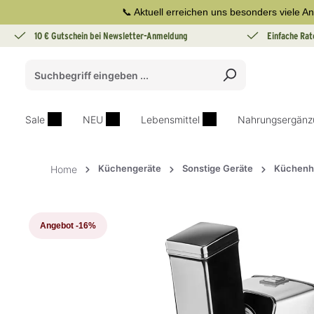
📞 Aktuell erreichen uns besonders viele An
springen
Zur Hauptnavigation springen
10 € Gutschein bei Newsletter-Anmeldung
Einfache Rat
Sale
NEU
Lebensmittel
Nahrungsergänz
Küchengeräte
Sonstige Geräte
Küchenh
Home
Bildergalerie überspringen
Angebot
-16%