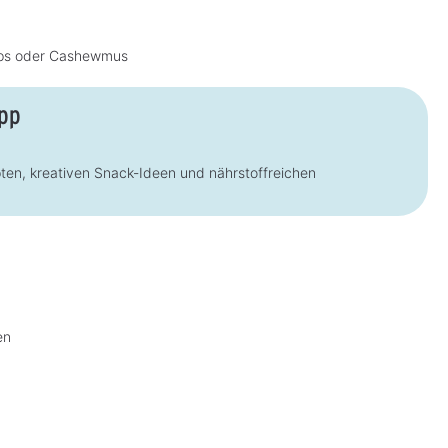
z
e
i
t
hips oder Cashewmus
:
1
-
3
pp
T
a
g
e
ten, kreativen Snack-Ideen und nährstoffreichen
en