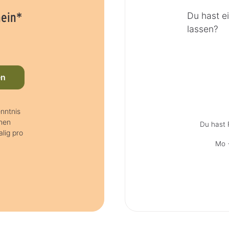
hein*
Du hast e
lassen?
en
nntnis
nen
Du hast 
lig pro
Mo +