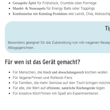
für Frühstück, Crumble oder Porridge
z
Geraspelte Äpfel
e
für Energy Balls oder Toppings
Mandel- & Nussraspeln
i
t
wie Leinöl, Chia, Kokosc
Kombinierbar mit Keimling-Produkten
:
1
-
3
Ti
T
a
g
e
Besonders geeignet für die Zubereitung von roh-veganen Rezep
Alltagsgerichten.
Für wen ist das Gerät gemacht?
Für Menschen, die
kochen wollen
frisch und abwechslungsreich
Für Veganer*innen und Rohkost-Fans
Für Familien, die mehr Gemüse auf den Tisch bringen möcht
Für alle, die Wert auf
legen
effiziente, natürliche Küchengeräte
Für kreative Köch*innen mit Spaß am Experimentieren