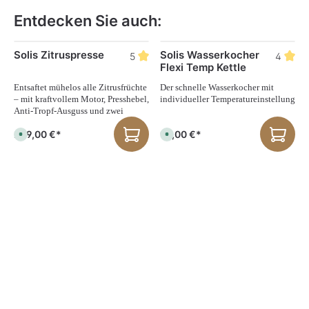
Entdecken Sie auch:
Produktgalerie überspringen
Solis Zitruspresse
Solis Wasserkocher
5
4
Flexi Temp Kettle
Entsaftet mühelos alle Zitrusfrüchte
Der schnelle Wasserkocher mit
– mit kraftvollem Motor, Presshebel,
individueller Temperatureinstellung
Anti-Tropf-Ausguss und zwei
Sieben für individuellen
229,00 €*
99,00 €*
Fruchtfleischgehalt.
S
S
o
o
f
f
o
o
r
r
t
t
v
v
e
e
r
r
f
f
ü
ü
g
g
b
b
a
a
r
r
,
,
L
L
i
i
e
e
f
f
e
e
r
r