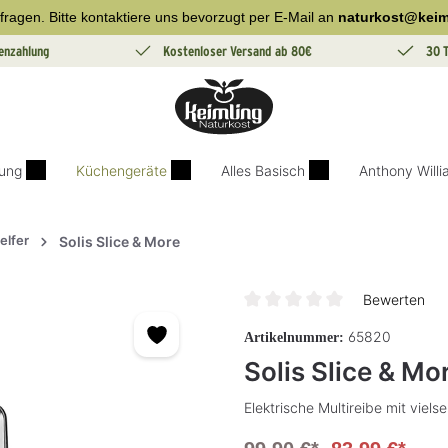
fragen. Bitte kontaktiere uns bevorzugt per E-Mail an
naturkost@keim
enzahlung
Kostenloser Versand ab 80€
30 
ung
Küchengeräte
Alles Basisch
Anthony Will
elfer
Solis Slice & More
Bewerten
Durchschnittliche Bewertung v
65820
Artikelnummer:
Solis Slice & Mo
Elektrische Multireibe mit vie