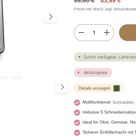
99,90 €
*
83,99 €*
Preise inkl. MwSt. zzgl. Versandkost
Produkt Anzahl: G
Sofort verfügbar, Lieferzei
Aktionspreis
Details anzeigen
Multifunktional
: Schneiden,
Inklusive 5 Schneideinsätze
Ideal für Obst, Gemüse, N
Sicherer Einfüllschacht mit 