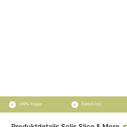
100% Vegan
Palmöl-frei
Produktdetails Solis Slice & More