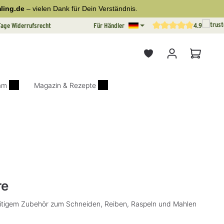
ling.de
– vielen Dank für Dein Verständnis.
Tage Widerrufsrecht
Für Händler
4.9
Durchschnittliche Bewertun
Warenkor
iam
Magazin & Rezepte
on 0 von 5 Sternen
re
lseitigem Zubehör zum Schneiden, Reiben, Raspeln und Mahlen