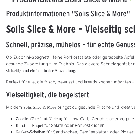
Produktinformationen "Solis Slice & More"
Solis Perfect
Solis Zitruspresse
Solis Slice & More – Vielseitig s
Blender Pro
Kompakter Mixer mit robustem
Entsaftet mühelos alle Zitrusfr
Schnell, präzise, mühelos – für echte Gen
Aluminiumgehäuse
– mit kraftvollem Motor, Press
Anti-Tropf-Ausguss und zwei
Sieben für individuellen
Ob Zucchini-Spaghetti, feine Rohkostsalate oder geraspelte Äpf
199,00 €*
229,00 €*
Fruchtfleischgehalt.
D
S
e
o
gesunde Zubereitung zum Erlebnis. Das clevere Schneidgerät bri
r
f
z
o
.
vielseitig und einfach in der Anwendung
e
r
i
t
t
v
Perfekt für alle, die frisch, bewusst und kreativ kochen möchten 
n
e
i
r
c
f
Vielseitigkeit, die begeistert
h
ü
t
g
v
b
e
a
Mit dem
bringst du gesunde Frische und kreativ
Solis Slice & More
r
r
f
,
ü
L
für Low-Carb-Gerichte oder vegane
Zoodles (Zucchini-Nudeln)
g
i
b
e
für Salate oder Rohkostkuchen
Karotten-Raspel
a
f
r
e
für Sandwiches, Gemüseplatten oder Pickles
Gurken-Scheiben
r