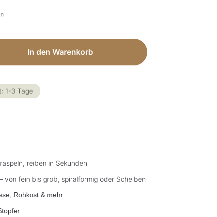
en
ib den gewünschten Wert ein oder benut
In den Warenkorb
t: 1-3 Tage
 raspeln, reiben in Sekunden
– von fein bis grob, spiralförmig oder Scheiben
üsse, Rohkost & mehr
Stopfer