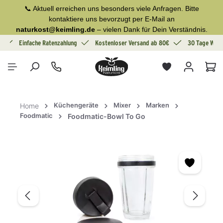
📞 Aktuell erreichen uns besonders viele Anfragen. Bitte
alt springen
kontaktiere uns bevorzugt per E-Mail an
naturkost@keimling.de
– vielen Dank für Dein Verständnis.
g
Einfache Ratenzahlung
Kostenloser Versand ab 80€
30 Tage Wide
War
Küchengeräte
Mixer
Marken
Home
Foodmatic
Foodmatic-Bowl To Go
Bildergalerie überspringen