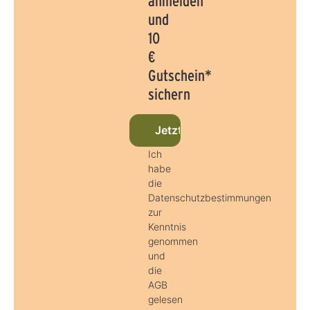
anmelden
und
10
€
Gutschein*
sichern
Jetzt beim Newsletter anmel
Ich
habe
die
Datenschutzbestimmungen
zur
Kenntnis
genommen
und
die
AGB
gelesen